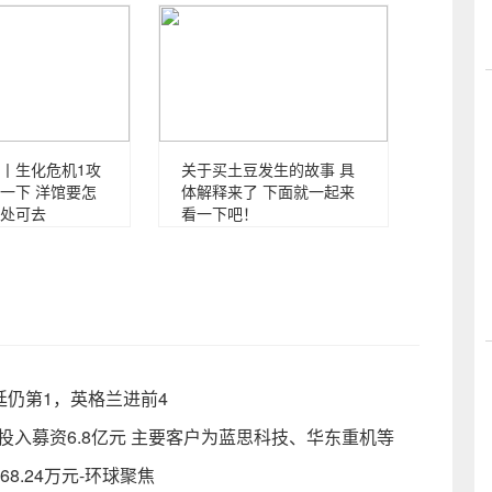
丨生化危机1攻
关于买土豆发生的故事 具
一下 洋馆要怎
体解释来了 下面就一起来
处可去
看一下吧！
廷仍第1，英格兰进前4
计投入募资6.8亿元 主要客户为蓝思科技、华东重机等
8.24万元-环球聚焦