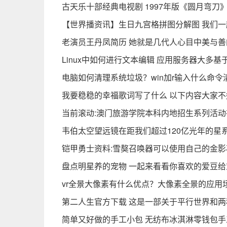
古天乐十部经典电视剧 1997年版《圆月弯刀
【世界播资讯】生日九宫格拼图分解图 我们
老演员王丹凤简历 她就是几代人心目中美与善
Linux中如何进行文本编辑 应用服务器大多基于
电脑如何清理系统垃圾？win加r输入什么命令
我要稳稳的幸福歌词写了什么 以下内容大家不
当前滚动:澳门旅游学院本科内地招生系列活动
韦伯太空望远镜在距我们超过120亿光年的星
铠甲勇士资料:雪獒召唤器可以使用自己的金影
盘点明星养的宠物 一起来看看你喜欢的爱豆给
vr全景大像素有什么优点？大像素全景的应用
第二人生官方下载 这是一部关于平行世界和
简单又好做的手工小包 无纺布冰淇淋零钱包手