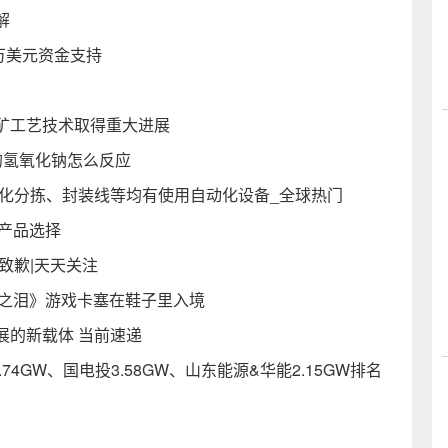
解
5万美元资金支持
矿工艺技术取得重大进展
的氢氧化钠怎么反应
动化分拣、封装线等均有使用自动化设备_全球热门
M产品选择
致歉|天天关注
国之泪》游戏卡塞在鞋子里入境
展的新载体 当前速递
.74GW、国电投3.58GW、山东能源&华能2.15GW排名