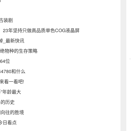
古装剧
23年坚持只做高品质单色COG液晶屏
掉_最新快讯
灭绝物种的生存策略
64位
4780和什么
来看一看吧!
”年龄最大
4的历史
们向往的胜境
|今日看点