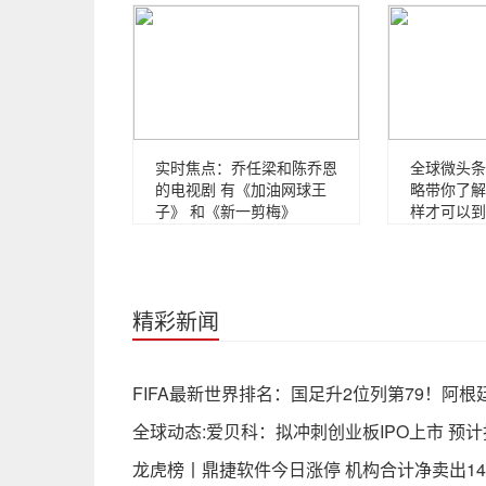
实时焦点：乔任梁和陈乔恩
全球微头条
的电视剧 有《加油网球王
略带你了解
子》 和《新一剪梅》
样才可以到
精彩新闻
FIFA最新世界排名：国足升2位列第79！阿根
全球动态:爱贝科：拟冲刺创业板IPO上市 预
龙虎榜丨鼎捷软件今日涨停 机构合计净卖出146