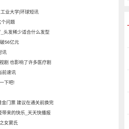
东工业大学|环球短讯
这个问题
岁_头发稀少适合什么发型
破56亿元
时讯
视剧 也影响了许多医疗剧
-当前速讯
一下吧!
有黄金门票 建议在通关前换完
经带来的快乐_天天快播报
之女窦氏