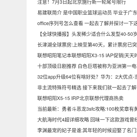
注意！7月3日起北京施行新一轮尾号限行
易建联简介 是中国职业篮球运动员 毕业于广
office序列号怎么查看 一起去了解并探讨一下
【全球快播报】头发稀少适合什么发型40-50
长津湖全球票房:上映至第40天，累计票房已突
联想昭阳笔记本联想昭阳X3-15 IAP促销|天天
十部顶级日剧推荐 白色巨塔被称为亚洲第一电
32位app升级64位有啥好处？华为：2大优点
非主流特殊符号精选 接下来我们就一起去了解
联想昭阳X5-15 IRP北京联想代理商热卖
当前最新：勇者斗恶龙3sfc攻略:100枚奖章
大航海时代4超详细攻略 回味一下这款游戏曾
李渊最宠的妃子是谁:其年轻的时候迎娶了名门