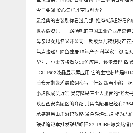
今日要闻!菜心怎样才变得粗大?
最经典的古装剧你看过几部_推荐6部超好看的
世界微资讯！一路扬帆的中国工业企业晶惠迪：
母亲以女儿名义开公司：反被女儿转移财产花
焦点速递！鳄鱼独居16年产子 科学家：濒临
华为、小米等将淘汰32位应用：逐步清理 适配
LCD1602液晶显示屏应用 它的主控芯片是HD4
后会无期张碧晨歌词都写了什么 跟着小编一起
小虎队成员近况 吴奇隆是三个人里面的“老大哥
陕西西安高陵区的介绍:其实高陵县已经有236
承德避暑山庄游记攻略 景色辉煌灿烂 成为人
联想笔记本批发联想昭阳X7-16 IRH爆款热销