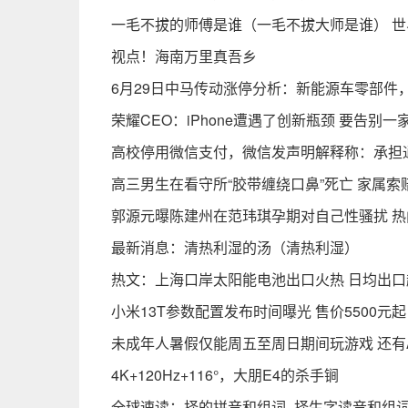
一毛不拔的师傅是谁（一毛不拔大师是谁） 世
视点！海南万里真吾乡
6月29日中马传动涨停分析：新能源车零部件
荣耀CEO：iPhone遭遇了创新瓶颈 要告别一
高校停用微信支付，微信发声明解释称：承担通道
高三男生在看守所“胶带缠绕口鼻”死亡 家属索赔
郭源元曝陈建州在范玮琪孕期对自己性骚扰 热
最新消息：清热利湿的汤（清热利湿）
热文：上海口岸太阳能电池出口火热 日均出口
小米13T参数配置发布时间曝光 售价5500元起
未成年人暑假仅能周五至周日期间玩游戏 还有
4K+120Hz+116°，大朋E4的杀手锏
全球速读：择的拼音和组词_择生字读音和组