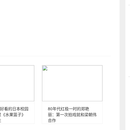
。
好看的日本校园
80年代红极一时的郑艳
过《水果篮子》
丽：第一次拍戏就和梁朝伟
注
合作