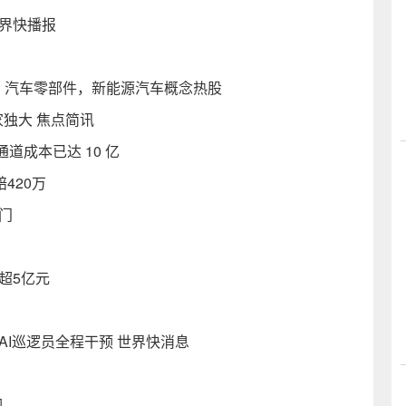
界快播报
，汽车零部件，新能源汽车概念热股
家独大 焦点简讯
成本已达 10 亿
420万
门
超5亿元
AI巡逻员全程干预 世界快消息
词