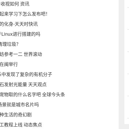
》收视如何 资讯
一起来学习下怎么发布吧！
的化身-天天时快讯
Linux进行搭建的吗
清理垃圾？
妨参考一二 世界滚动
在闽举行
系中发现了复杂的有机分子
石发射光能量 天天观点
宠物取的什么名字吧 全球今头条
场景就是城市名片吗
两种生活的奇幻剧
工教程上线 动态焦点