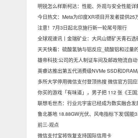
明锐怎么样斯柯达：性能、外观与安全性能详
今日热文：Meta为印度XR项目开发者提供2
注意！7月3日起北京施行新一轮尾号限行
全球观速讯丨金瑞矿业：大风山锶矿天青石选
天天快看：硫酸氢钠与铝反应_硫酸铝和过量
雄帝科技:公司的无人制证车间及邮政物流自
英睿达推出第五代消费级NVMe SSD和DRA
多所大学停用微信支付登顶热搜 微信官方回应
你买的游戏「有味道」，男子把 112 张《王
联想毛世杰：行业元宇宙已经成为数实融合发
鲁北基地 18.88GW光伏、风电指标下发!国能3
前三-观点
微信支付宝将恢复支持国际信用卡