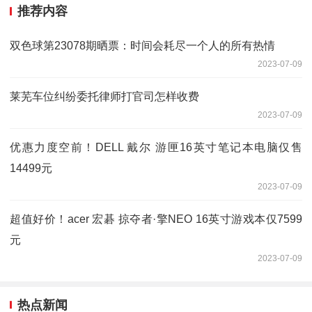
推荐内容
双色球第23078期晒票：时间会耗尽一个人的所有热情
2023-07-09
莱芜车位纠纷委托律师打官司怎样收费
2023-07-09
优惠力度空前！DELL 戴尔 游匣16英寸笔记本电脑仅售
14499元
2023-07-09
超值好价！acer 宏碁 掠夺者·擎NEO 16英寸游戏本仅7599
元
2023-07-09
热点新闻