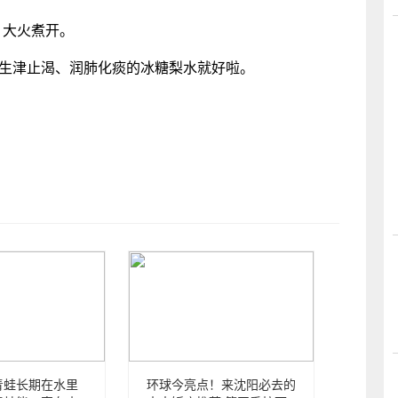
，大火煮开。
，生津止渴、润肺化痰的冰糖梨水就好啦。
青蛙长期在水里
环球今亮点！来沈阳必去的