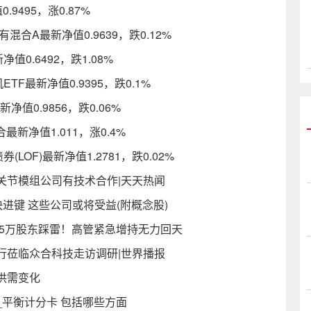
9495，涨0.87%
合A最新净值0.9639，跌0.12%
0.6492，跌1.08%
F最新净值0.9395，跌0.1%
值0.9856，跌0.06%
新净值1.011，涨0.4%
OF)最新净值1.2781，跌0.02%
关节模组公司有技术合作|天天热闻
进键 这些公司或将受益(附概念股)
5万股东踩雷！高管紧急增持无力回天
行莅临众合科技走访调研|世界播报
供需变化
平衡计分卡 包括哪些方面