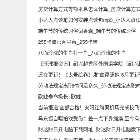
房贷计算方式等额本息怎么计算_房贷计算方
小达人点读笔如何安装点读包mp3_小达人点
端午节的传统习俗佩香囊_端午节的传统习俗
255卡盟官网平台_255卡盟
八面玲珑的生肖打一肖_八面玲珑的生肖
【环球报资讯】绍兴越秀区外国语学院（绍兴
还在更新！《太吾绘卷》发“血冢遗姝”6月更新
劳动法规定离职时间是多久_劳动法规定离职时
欧鳇寿命极长_欧鳇
当前报道:全部合格！安阳红旗渠机场完成校飞
马东锡自曝拍戏受伤：差一点下身瘫痪 至今有
财达财日升电脑下载网址_财达财日升电脑版