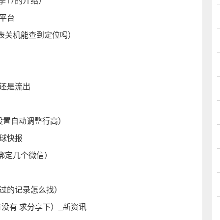
季17的介绍）
C平台
表关机能查到定位吗）
还是流出
么设置自动调整行高）
全球快报
绑定几个微信）
看过的记录怎么找）
有没有 求分享下）_新资讯