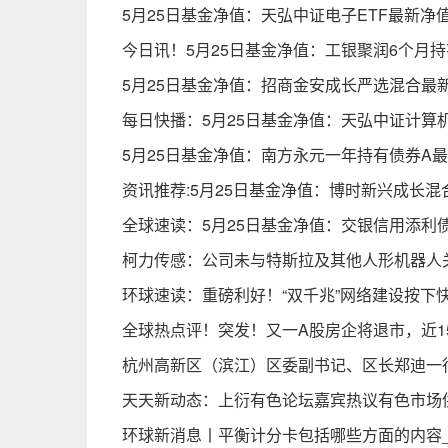
5月25日基金净值：天弘中证电子ETF最新净值0.
今日讯！5月25日基金净值：工银聚润6个月持有混
5月25日基金净值：招商金安成长严选混合最新净值
每日快播：5月25日基金净值：天弘中证计算机ET
5月25日基金净值：南方永元一年持有债券A最新净
资讯推荐:5月25日基金净值：博时新兴成长混合最
全球速读：5月25日基金净值：交银信用添利债券(L
柯力传感：公司未与特斯拉及其他人形机器人
环球速读：重磅利好！“双千兆”网络建设按下快
全球热点评！突发！又一A股房企将退市，近1
杭州高新区（滨江）区委副书记、区长郑迪一
天天新动态：上衍有色论坛嘉宾热议有色市场
环球新消息丨平衡计分卡包括哪些方面的内容_