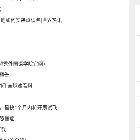
式
读笔如何安装点读包|世界热讯
越秀外国语学院官网）
预告
间-全球速看料
，最快1个月内将开展试飞
恐慌症
下载