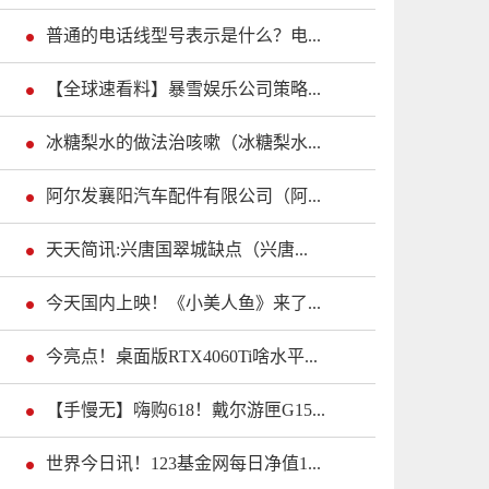
普通的电话线型号表示是什么？电...
【全球速看料】暴雪娱乐公司策略...
冰糖梨水的做法治咳嗽（冰糖梨水...
阿尔发襄阳汽车配件有限公司（阿...
天天简讯:兴唐国翠城缺点（兴唐...
今天国内上映！《小美人鱼》来了...
今亮点！桌面版RTX4060Ti啥水平...
【手慢无】嗨购618！戴尔游匣G15...
世界今日讯！123基金网每日净值1...