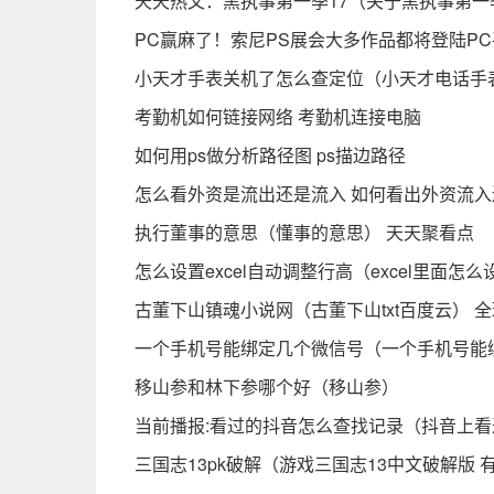
天天热文：黑执事第一季17（关于黑执事第一
PC赢麻了！索尼PS展会大多作品都将登陆P
小天才手表关机了怎么查定位（小天才电话手
考勤机如何链接网络 考勤机连接电脑
如何用ps做分析路径图 ps描边路径
怎么看外资是流出还是流入 如何看出外资流入
执行董事的意思（懂事的意思） 天天聚看点
怎么设置excel自动调整行高（excel里面怎
古董下山镇魂小说网（古董下山txt百度云） 
一个手机号能绑定几个微信号（一个手机号能
移山参和林下参哪个好（移山参）
当前播报:看过的抖音怎么查找记录（抖音上
三国志13pk破解（游戏三国志13中文破解版 