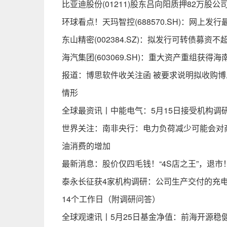
比亚迪股份(01211)股东吕向阳质押82万股公
环球看点！天玛智控(688570.SH)：网上发行最
东山精密(002384.SZ)：拟发行可转债募
海汽集团(603069.SH)：重大资产重组获得
报道：博思软件收关注函 被要求说明拟收购博
情形
全球最资讯丨中能电气：5月15日接受机构调
世界关注：南非央行：电力负荷减少可能会对
油消费的增加
最新消息：股价仅四毛钱！“4S店之王”，退市
泰永长征获4家机构调研：公司生产交付的充
14个工作日（附调研问答）
全球观速讯丨5月25日基金净值：前海开源稳健增