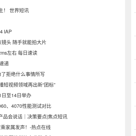
世主！ 世界短讯
IAP
长焦镜头 随手就能拍大片
ms左右 每日速读
闻速递
为了拒绝什么事情所写
播短视频领域再出新“团标”
日至14日举办
60、4070性能测试对比
产品会说话｜决策要点|焦点短讯
空乘家属发声！-热点在线