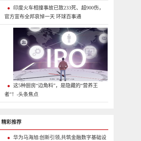
印度火车相撞事故已致233死、超900伤，
官方宣布全邦哀悼一天 环球百事通
这5种厨房“边角料”，是隐藏的“营养王
者”！-头条焦点
精彩推荐
华为马海旭:创新引领,共筑金融数字基础设