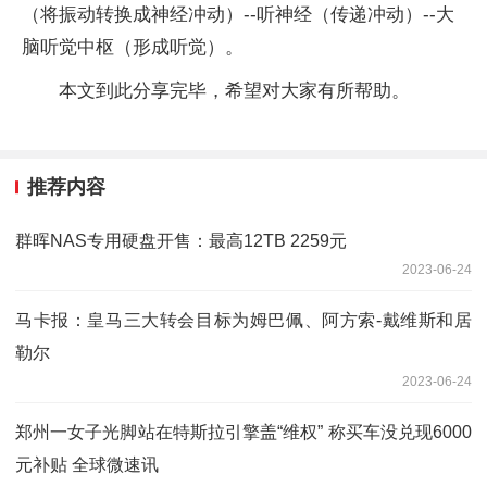
（将振动转换成神经冲动）--听神经（传递冲动）--大
脑听觉中枢（形成听觉）。
本文到此分享完毕，希望对大家有所帮助。
推荐内容
群晖NAS专用硬盘开售：最高12TB 2259元
2023-06-24
马卡报：皇马三大转会目标为姆巴佩、阿方索-戴维斯和居
勒尔
2023-06-24
郑州一女子光脚站在特斯拉引擎盖“维权” 称买车没兑现6000
元补贴 全球微速讯