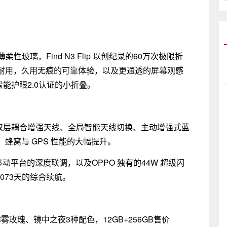
超薄柔性玻璃，Find N3 Flip 以创纪录的60万次极限折
耐用，久用无痕的可靠体验，以及更通透的屏幕观感
茵智能护眼2.0认证的小折叠。
p 支持双层耦合增强天线、全局智能天线切换、主动增强式蓝
蜂窝与 GPS 性能的大幅提升。
200 移动平台的深度联调，以及OPPO 独有的44W 超级闪
 1.073天的综合续航。
、薄雾玫瑰、镜中之夜3种配色，12GB+256GB售价