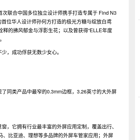
次联合中国多位独立设计师携手打造专属于 Find N3
奖的首位华人设计师孙何方打造的极光方糖与绽放白鸢
释的拂风郁金与浮影生花；以及曾获得“ELLE年度
。
p增色不少，成功俘获无数少女心。
计实现了同类产品中最窄的0.3mm边框，3.26英寸的大外屏
全新的任意窗，它拥有行业最丰富的外屏应用定制，覆盖出行、
马、比亚迪、理想等多品牌的外屏车管家应用；外屏