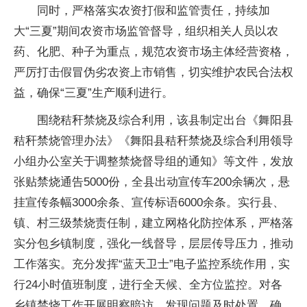
同时，严格落实农资打假和监管责任，持续加
大“三夏”期间农资市场监管督导，组织相关人员以农
药、化肥、种子为重点，规范农资市场主体经营资格，
严厉打击假冒伪劣农资上市销售，切实维护农民合法权
益，确保“三夏”生产顺利进行。
围绕秸秆禁烧及综合利用，该县制定出台《舞阳县
秸秆禁烧管理办法》《舞阳县秸秆禁烧及综合利用领导
小组办公室关于调整禁烧督导组的通知》等文件，发放
张贴禁烧通告5000份，全县出动宣传车200余辆次，悬
挂宣传条幅3000余条、宣传标语6000余条。实行县、
镇、村三级禁烧责任制，建立网格化防控体系，严格落
实分包乡镇制度，强化一线督导，层层传导压力，推动
工作落实。充分发挥“蓝天卫士”电子监控系统作用，实
行24小时值班制度，进行全天候、全方位监控。对各
乡镇禁烧工作开展明察暗访，发现问题及时处置，确